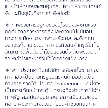
แนะนำให้ทยอยสะสมหุ้นกลุ่ม Rare Earth โดยใช้
จังหวะปัจจุบันที่ราคากำลังย่อตัว
🔹 ภาพรวมเศรษฐกิจของยุโรปยังเผชิญแรง
กดดันจากภาระการคลังและความไม่แน่นอน
ทางการเมือง โดยเฉพาะฝรั่งเศสและอังกฤษ
อย่างไรก็ตาม ขณะที่ภาคธุรกิจสินค้าหรูเริ่มเห็น
สัญญาณฟื้นตัว นำโดยแบรนด์ระดับพรีเมียมที่
รักษากำไรและมาร์จิ้นไว้ได้อย่างแข็งแกร่ง
🔹 ฟากประเทศญี่ปุ่นได้มีการเลือกตั้งซานาเอะ
ทาคาอิจิ เป็นนายกรัฐมนตรีคนใหม่อย่างเป็น
ทางการ ภายใต้นโยบาย “Sanaenomics” ซึ่งจะ
เป็นการเดินหน้ากระตุ้นเศรษฐกิจผ่านการใช้จ่าย
ภาครัฐและสนับสนุนนโยบายการเงินแบบผ่อน
คลาย ผนวกกับเงินเยนที่อ่อนค่าช่วยหนุนภาค