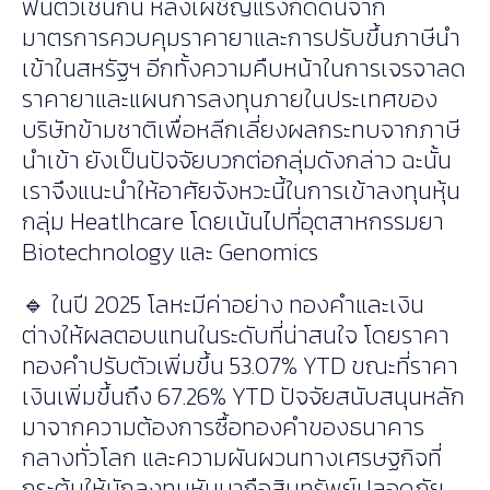
ฟื้นตัวเช่นกัน หลังเผชิญแรงกดดันจาก
มาตรการควบคุมราคายาและการปรับขึ้นภาษีนำ
เข้าในสหรัฐฯ อีกทั้งความคืบหน้าในการเจรจาลด
ราคายาและแผนการลงทุนภายในประเทศของ
บริษัทข้ามชาติเพื่อหลีกเลี่ยงผลกระทบจากภาษี
นำเข้า ยังเป็นปัจจัยบวกต่อกลุ่มดังกล่าว ฉะนั้น
เราจึงแนะนำให้อาศัยจังหวะนี้ในการเข้าลงทุนหุ้น
กลุ่ม Heatlhcare โดยเน้นไปที่อุตสาหกรรมยา
Biotechnology และ Genomics
🔹 ในปี 2025 โลหะมีค่าอย่าง ทองคำและเงิน
ต่างให้ผลตอบแทนในระดับที่น่าสนใจ โดยราคา
ทองคำปรับตัวเพิ่มขึ้น 53.07% YTD ขณะที่ราคา
เงินเพิ่มขึ้นถึง 67.26% YTD ปัจจัยสนับสนุนหลัก
มาจากความต้องการซื้อทองคำของธนาคาร
กลางทั่วโลก และความผันผวนทางเศรษฐกิจที่
กระตุ้นให้นักลงทุนหันมาถือสินทรัพย์ปลอดภัย