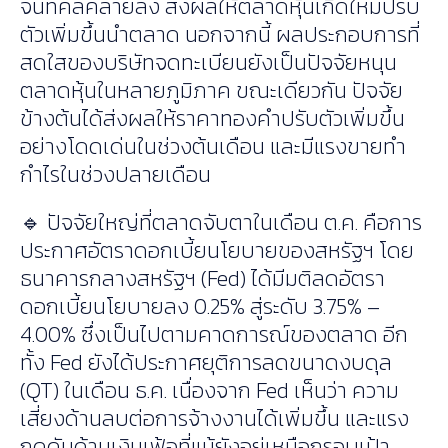
จีนที่คลี่คลายลง ส่งผลให้ตลาดหุ้นเกิดใหม่ปรับ
ตัวเพิ่มขึ้นนำตลาด นอกจากนี้ ผลประกอบการที่
สดใสของบริษัทจดทะเบียนยังเป็นปัจจัยหนุน
ตลาดหุ้นในหลายภูมิภาค ขณะเดียวกัน ปัจจัย
ข้างต้นได้ส่งผลให้ราคาทองคำปรับตัวเพิ่มขึ้น
อย่างโดดเด่นในช่วงต้นเดือน และมีแรงขายทำ
กำไรในช่วงปลายเดือน
🔹 ปัจจัยใหญ่ที่ตลาดจับตาในเดือน ต.ค. คือการ
ประกาศอัตราดอกเบี้ยนโยบายของสหรัฐฯ โดย
ธนาคารกลางสหรัฐฯ (Fed) ได้มีมติลดอัตรา
ดอกเบี้ยนโยบายลง 0.25% สู่ระดับ 3.75% –
4.00% ซึ่งเป็นไปตามคาดการณ์ของตลาด อีก
ทั้ง Fed ยังได้ประกาศยุติการลดขนาดงบดุล
(QT) ในเดือน ธ.ค. เนื่องจาก Fed เห็นว่า ความ
เสี่ยงด้านลบต่อการจ้างงานได้เพิ่มขึ้น และแรง
กดดันด้านเงินเฟ้อที่แม้ยังอยู่เหนือกรอบเป้า