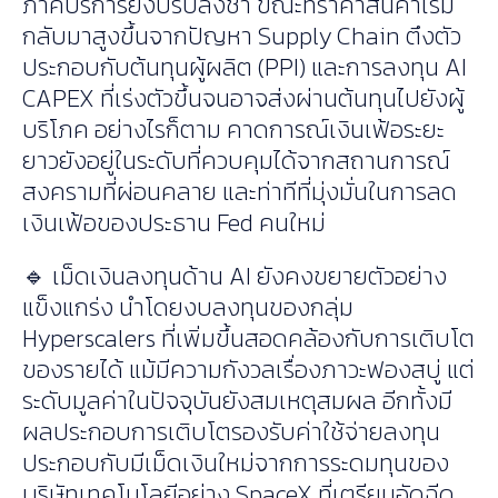
ภาคบริการยังปรับลงช้า ขณะที่ราคาสินค้าเริ่ม
กลับมาสูงขึ้นจากปัญหา Supply Chain ตึงตัว
ประกอบกับต้นทุนผู้ผลิต (PPI) และการลงทุน AI
CAPEX ที่เร่งตัวขึ้นจนอาจส่งผ่านต้นทุนไปยังผู้
บริโภค อย่างไรก็ตาม คาดการณ์เงินเฟ้อระยะ
ยาวยังอยู่ในระดับที่ควบคุมได้จากสถานการณ์
สงครามที่ผ่อนคลาย และท่าทีที่มุ่งมั่นในการลด
เงินเฟ้อของประธาน Fed คนใหม่
🔹 เม็ดเงินลงทุนด้าน AI ยังคงขยายตัวอย่าง
แข็งแกร่ง นำโดยงบลงทุนของกลุ่ม
Hyperscalers ที่เพิ่มขึ้นสอดคล้องกับการเติบโต
ของรายได้ แม้มีความกังวลเรื่องภาวะฟองสบู่ แต่
ระดับมูลค่าในปัจจุบันยังสมเหตุสมผล อีกทั้งมี
ผลประกอบการเติบโตรองรับค่าใช้จ่ายลงทุน
ประกอบกับมีเม็ดเงินใหม่จากการระดมทุนของ
บริษัทเทคโนโลยีอย่าง SpaceX ที่เตรียมอัดฉีด