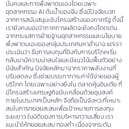
มั่นคงและการพึ่งพาตนเองโดยเฉพาะ
อุตสาหกรรม AI ต้นน้ำของจีน ซึ่งมีปัจจัยบวก
จากการสนับสนุนเชิงโครงสร้างของภาครัฐ ทั้งนี้
เรายังคงมองว่าภาคการผลิตจะยังคงโดดเด่น
จากกระแสการย้ายฐานอุตสาหกรรมและนโยบาย
พึ่งพาตนเองของกลุ่มประเทศมหาอำนาจ แต่เรา
ประเมินว่า ธีมการลงทุนที่อิงกับการบริโภคเริ่ม
กลับมามีความน่าสนใจและมีแนวโน้มฟื้นตัวอย่าง
มีนัยสำคัญ ปัจจัยหลักมาจากราคาพลังงานที่
ปรับลดลง ซึ่งช่วยบรรเทาภาระค่าใช้จ่ายของผู้
บริโภค โดยเฉพาะอย่างยิ่งใน ตลาดหุ้นอินเดีย ที่
มีโครงสร้างเศรษฐกิจขับเคลื่อนด้วยอุปสงค์
ภายในประเทศเป็นหลัก จึงถือเป็นจังหวะที่เหมาะ
สมในการทยอยสะสมเพื่อเป้าหมายการลงทุน
ระยะยาว ในมิติของการบริหารความเสี่ยง เรา
แนะนำให้ทยอยสะสม ทองคำ เนื่องจากระดับ