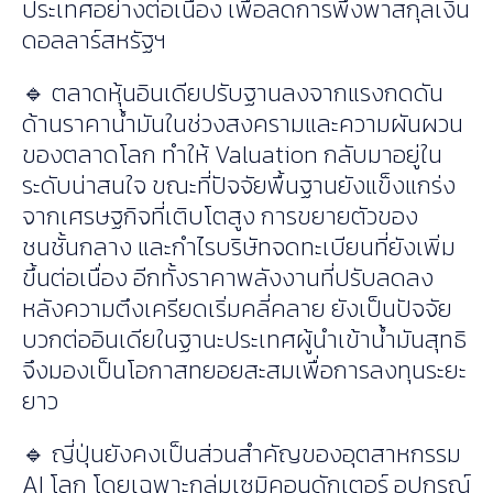
ประเทศอย่างต่อเนื่อง เพื่อลดการพึ่งพาสกุลเงิน
ดอลลาร์สหรัฐฯ
🔹 ตลาดหุ้นอินเดียปรับฐานลงจากแรงกดดัน
ด้านราคาน้ำมันในช่วงสงครามและความผันผวน
ของตลาดโลก ทำให้ Valuation กลับมาอยู่ใน
ระดับน่าสนใจ ขณะที่ปัจจัยพื้นฐานยังแข็งแกร่ง
จากเศรษฐกิจที่เติบโตสูง การขยายตัวของ
ชนชั้นกลาง และกำไรบริษัทจดทะเบียนที่ยังเพิ่ม
ขึ้นต่อเนื่อง อีกทั้งราคาพลังงานที่ปรับลดลง
หลังความตึงเครียดเริ่มคลี่คลาย ยังเป็นปัจจัย
บวกต่ออินเดียในฐานะประเทศผู้นำเข้าน้ำมันสุทธิ
จึงมองเป็นโอกาสทยอยสะสมเพื่อการลงทุนระยะ
ยาว
🔹 ญี่ปุ่นยังคงเป็นส่วนสำคัญของอุตสาหกรรม
AI โลก โดยเฉพาะกลุ่มเซมิคอนดักเตอร์ อุปกรณ์