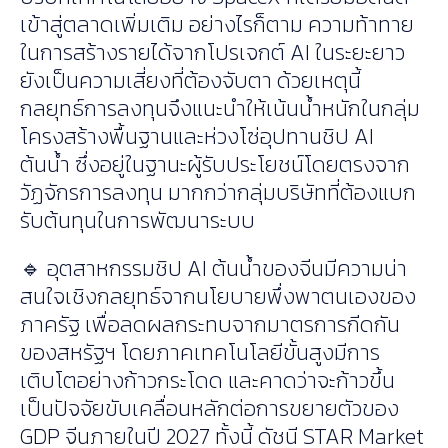
เข้าสู่ตลาดเพิ่มเติม อย่างไรก็ตาม ความท้าทาย
ในการสร้างรายได้จากโปรเจกต์ AI ในระยะยาว
ยังเป็นความเสี่ยงที่ต้องจับตา ด้วยเหตุนี้
กลยุทธ์การลงทุนจึงแนะนำให้เน้นน้ำหนักในกลุ่ม
โครงสร้างพื้นฐานและห่วงโซ่อุปทานชิป AI
ต้นน้ำ ซึ่งอยู่ในฐานะผู้รับประโยชน์โดยตรงจาก
วัฏจักรการลงทุน มากกว่ากลุ่มบริษัทที่ต้องแบก
รับต้นทุนในการพัฒนาระบบ
🔹 อุตสาหกรรมชิป AI ต้นน้ำของจีนมีความน่า
สนใจเชิงกลยุทธ์จากนโยบายพึ่งพาตนเองของ
ภาครัฐ เพื่อลดผลกระทบจากมาตรการกีดกัน
ของสหรัฐฯ โดยภาคเทคโนโลยีขั้นสูงมีการ
เติบโตอย่างก้าวกระโดด และคาดว่าจะก้าวขึ้น
เป็นปัจจัยขับเคลื่อนหลักต่อการขยายตัวของ
GDP จีนภายในปี 2027 ทั้งนี้ ดัชนี STAR Market