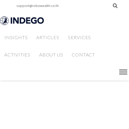
support@robowealth.co.th
+662 233 9995
Facebook
INSIGHTS
ARTICLES
SERVICES
ACTIVITIES
ABOUT US
CONTACT